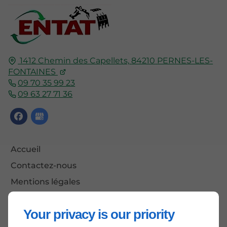
1412 Chemin des Capellets,
84210
PERNES-LES-
FONTAINES
09 70 35 99 23
09 63 27 71 36
Accueil
Contactez-nous
Mentions légales
Plan du site
Your privacy is our priority