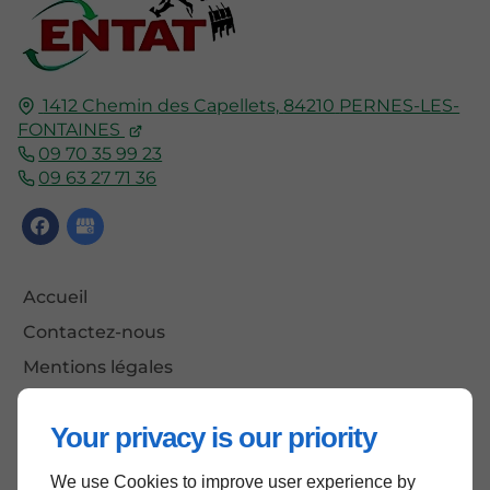
1412 Chemin des Capellets,
84210
PERNES-LES-
FONTAINES
09 70 35 99 23
09 63 27 71 36
Accueil
Contactez-nous
Mentions légales
Plan du site
Your privacy is our priority
We use Cookies to improve user experience by