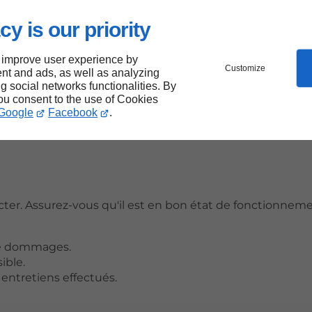
ation
cy is our priority
s
conditions de location
. Tenez compte des éléments su
 improve user experience by
Customize
bles pour des locations prolongées.
nt and ads, as well as analyzing
cas de dommages ou de vol.
ng social networks functionalities. By
you consent to the use of Cookies
procédures en cas d'annulation ou de modification.
Google
Facebook
.
ecter. Assurez-vous qu'il est en bon état de fonctionneme
 de dommages.
ible.
entretiens effectués.