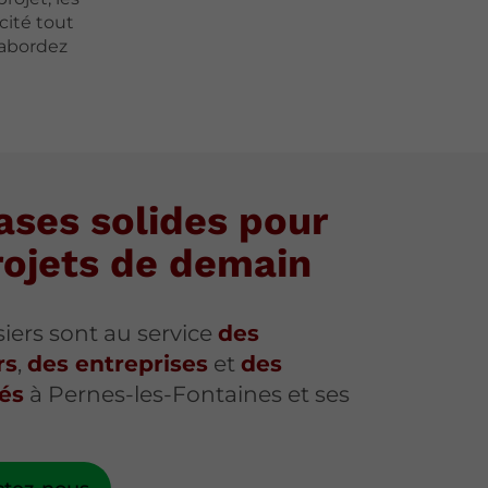
cité tout
 abordez
ases solides pour
rojets de demain
siers sont au service
des
rs
,
des entreprises
et
des
tés
à Pernes-les-Fontaines et ses