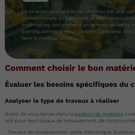
La location de matériel de chantier est une o
professionnels du bâtiment et des travaux publ
indéniables, notamment en termes de coûts et d
bon équipement peut s’avérer complexe. Voici 
faire le meilleur choix.
Comment choisir le bon matérie
Évaluer les besoins spécifiques du c
Analyser le type de travaux à réaliser
Avant de vous lancer dans la
location de matériel
, il 
soit pour des travaux de terrassement, de constructio
- Travaux de terrassement : pelle mécanique, bulldozer