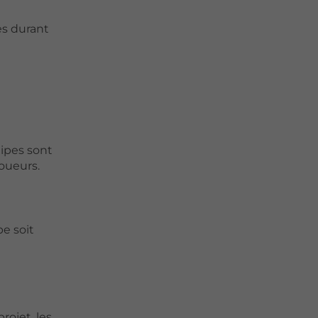
es durant
ipes sont
loueurs.
pe soit
ojet, les