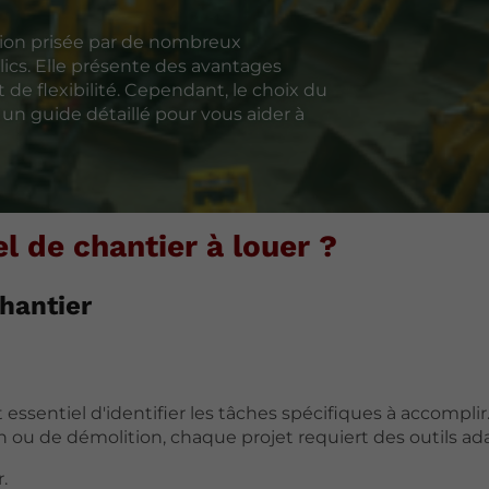
ption prisée par de nombreux
ics. Elle présente des avantages
e flexibilité. Cependant, le choix du
un guide détaillé pour vous aider à
l de chantier à louer ?
hantier
est essentiel d'identifier les tâches spécifiques à accompli
n ou de démolition, chaque projet requiert des outils ad
.