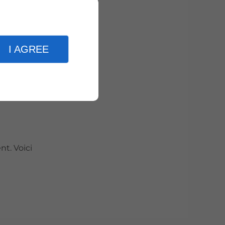
ivants :
I AGREE
nt. Voici