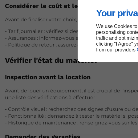
Considérer le coût et les conditions de loc
Your priva
Avant de finaliser votre choix, comparez les tarifs et le
We use Cookies to
- Tarif journalier : vérifiez si des remises sont disponi
personalising conte
- Assurances : informez-vous sur les couvertures en 
traffic and optimizi
clicking "I Agree" 
- Politique de retour : assurez-vous de connaître les 
from our providers
Vérifier l'état du matériel
Inspection avant la location
Avant de louer un équipement, il est crucial de l'insp
une liste des vérifications à effectuer :
- Contrôle visuel : recherchez des signes d'usure ou
- Fonctionnalité : demandez à tester le matériel si poss
- Historique de maintenance : renseignez-vous sur les 
Demander des garanties