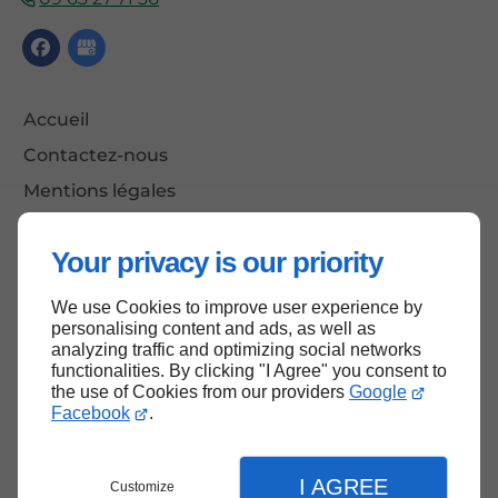
Accueil
Contactez-nous
Mentions légales
Plan du site
Your privacy is our priority
We use Cookies to improve user experience by
Haut de page
personalising content and ads, as well as
analyzing traffic and optimizing social networks
functionalities. By clicking "I Agree" you consent to
the use of Cookies from our providers
Google
Facebook
.
I AGREE
Customize