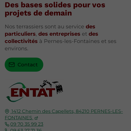
Des bases solides pour vos
projets de demain
Nos terrassiers sont au service
des
particuliers
,
des entreprises
et
des
collectivités
à Pernes-les-Fontaines et ses
environs.
Contact
1412 Chemin des Capellets,
84210
PERNES-LES-
FONTAINES
09 70 35 99 23
09 63 27 71 36