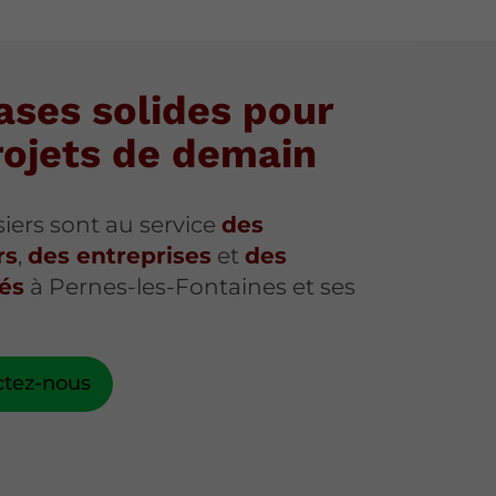
ases solides pour
rojets de demain
siers sont au service
des
rs
,
des entreprises
et
des
tés
à Pernes-les-Fontaines et ses
ctez-nous