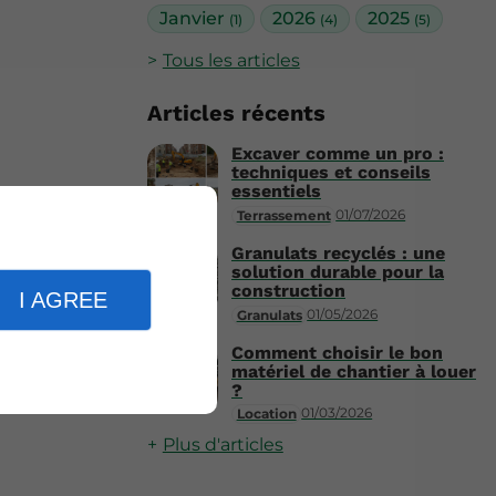
Janvier
2026
2025
(1)
(4)
(5)
Tous les articles
Articles récents
Excaver comme un pro :
techniques et conseils
essentiels
01/07/2026
Terrassement
Granulats recyclés : une
solution durable pour la
construction
I AGREE
01/05/2026
Granulats
Comment choisir le bon
matériel de chantier à louer
?
01/03/2026
Location
Plus d'articles