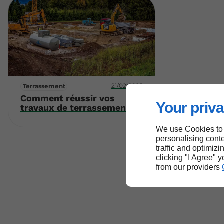
21/02/2025
Terrassement
Comment réussir vos
Your priva
travaux de terrassement ?
We use Cookies to
personalising conte
traffic and optimizi
clicking "I Agree" 
from our providers